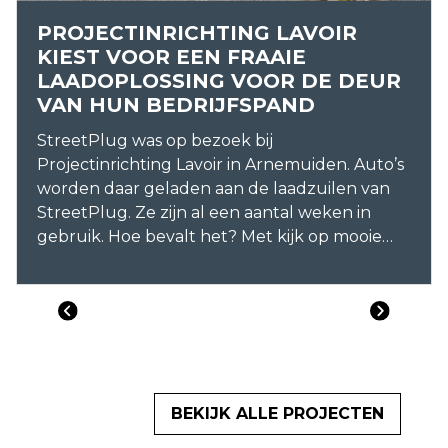
PROJECTINRICHTING LAVOIR
KIEST VOOR EEN FRAAIE
LAADOPLOSSING VOOR DE DEUR
VAN HUN BEDRIJFSPAND
StreetPlug was op bezoek bij
Projectinrichting Lavoir in Arnemuiden. Auto’s
worden daar geladen aan de laadzuilen van
StreetPlug. Ze zijn al een aantal weken in
gebruik. Hoe bevalt het? Met kijk op mooie
dingen hebben de twee eigenaren van Lavoir
Projectinrichting, de broers Stefan en Dimitri
van de Lavoir, gekozen voor twee StreetPlug
SP2 laadzuilen voor hun bedrijfspand. Stefan
spreekt positief over de fraaie uitstraling die hij
vooral belangrijk vond voor zijn keuze. Stefan
zegt: “Kunststoffen laadoplossingen spraken
BEKIJK ALLE PROJECTEN
mij niet aan. Ik was op zoek naar iets subtiels.